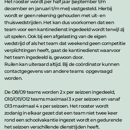
Het rooster wordt per half jaar (september t/m 
december en januari t/m mei) vastgesteld. Hierbij 
wordt er geen rekening gehouden met uit- en 
thuiswedstrijden. Het kan dus voorkomen dat een 
team voor een kantinedienst ingedeeld wordt terwijl zij 
uit spelen. Ook bij een afgelasting van de eigen 
wedstrijd of als het team dat weekend geen competitie 
verplichtingen heeft, gaat de kantinedienst waarvoor 
het team ingedeeld is, gewoon door.
Ruilen kan uiteraard altijd. Bij de coördinator kunnen 
contactgegevens van andere teams  opgevraagd 
worden.
De O8/O9 teams worden 2 x per seizoen ingedeeld, 
O10/O11/O12 teams maximaal 3 x per seizoen en vanaf 
O13 maximaal 4 x per seizoen. Het rooster wordt 
zodanig in elkaar gezet dat een team niet twee keer 
rond een schoolvakantie ingezet wordt en gedurende 
het seizoen verschillende diensttijden heeft. 