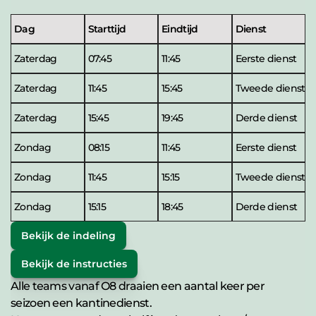
Dag
Starttijd
Eindtijd
Dienst
Zaterdag
07:45
11:45
Eerste dienst
Zaterdag
11:45
15:45
Tweede dienst
Zaterdag
15:45
19:45
Derde dienst
Zondag
08:15
11:45
Eerste dienst
Zondag
11:45
15:15
Tweede dienst
Zondag
15:15
18:45
Derde dienst
Bekijk de indeling
Bekijk de instructies
Alle teams vanaf O8 draaien een aantal keer per 
seizoen een kantinedienst.